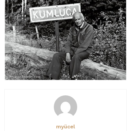
myücel