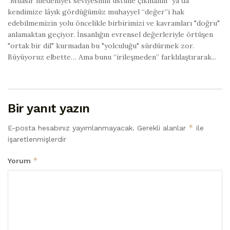
"Muasır medeniyet seviyesinin üstüne çıkmanın" ya da
kendimize lâyık gördüğümüz muhayyel “değer”i hak
edebilmemizin yolu öncelikle birbirimizi ve kavramları "doğru"
anlamaktan geçiyor. İnsanlığın evrensel değerleriyle örtüşen
"ortak bir dil" kurmadan bu "yolculuğu" sürdürmek zor.
Büyüyoruz elbette… Ama bunu “irileşmeden” farklılaştırarak...
Bir yanıt yazın
*
E-posta hesabınız yayımlanmayacak.
Gerekli alanlar
ile
işaretlenmişlerdir
*
Yorum