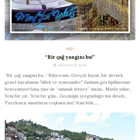
YAZI
“Bir çağ yangını bu!”
AĞUSTOS 13, 2025
“Bir çağ yangını bu...” Biliyorum...Gerçek hayat, bir dernek
genel kurulunun "dilek ve temenniler" faslının görüşülmesine
benzemiyor!Ama yine de “ummak istiyor” insan... Mutlu yıllar...
Yeni bir yıl... Yeni bir gün... Geçmişin yorgunluğu mu desek...
Tazelenen umutların coşkusu mu? Kim bilir......