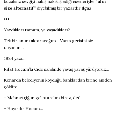
bucaksız sevgiyi nakış nakış işlediği eserleriyle,
“alın
size alternatif”
diyebilmiş bir yazardır Ilgaz.
•••
Yazdıkları tamam, ya yaşadıkları?
Tek bir anımı aktaracağım… Varın gerisini siz
düşünün…
1984 yazı…
Rıfat Hocam’la Cide sahilinde yavaş yavaş yürüyoruz…
Kenarda belediyenin koyduğu banklardan birine aniden
çöküp:
– Mehmetçiğim gel oturalım biraz, dedi.
– Hayırdır Hocam…