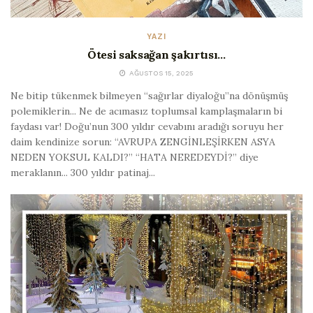
YAZI
Ötesi saksağan şakırtısı…
AĞUSTOS 15, 2025
Ne bitip tükenmek bilmeyen “sağırlar diyaloğu”na dönüşmüş
polemiklerin... Ne de acımasız toplumsal kamplaşmaların bi
faydası var! Doğu’nun 300 yıldır cevabını aradığı soruyu her
daim kendinize sorun: “AVRUPA ZENGİNLEŞİRKEN ASYA
NEDEN YOKSUL KALDI?” “HATA NEREDEYDİ?” diye
meraklanın... 300 yıldır patinaj...