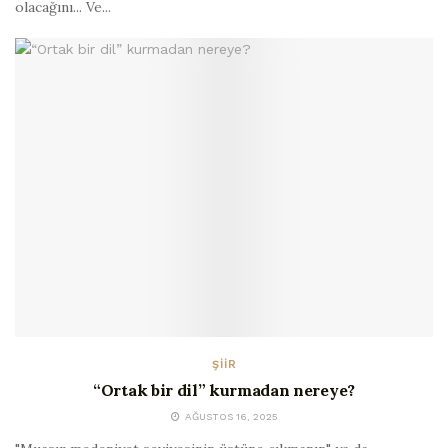
olacağını... Ve...
ŞIIR
“Ortak bir dil” kurmadan nereye?
AĞUSTOS 16, 2025