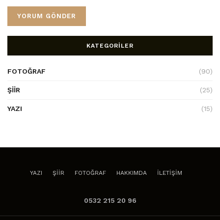
KATEGORILER
FOTOĞRAF
(90)
ŞIIR
(25)
YAZI
(15)
YAZI
ŞIIR
FOTOĞRAF
HAKKIMDA
İLETIŞIM
0532 215 20 96