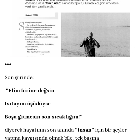
•••
Son şiirinde:
“Elim birine değsin
,
Isıtayım üşüdüyse
Boşa gitmesin son sıcaklığım!”
diyerek hayatının son anında
“insan”
için bir şeyler
yapma kaygısında olmak bile, tek başına