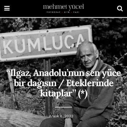
“Ilgaz, Anadolu’nun sen yüce
bir dağısın / Eteklerinde
kitaplar” (*)
Aralık 6, 2023